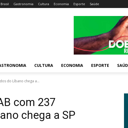
Brasil
Gastronomia
Cultura
Economia
Esporte
Saúde
ASTRONOMIA
CULTURA
ECONOMIA
ESPORTE
SAÚD
os do Líbano chega a...
FAB com 237
bano chega a SP