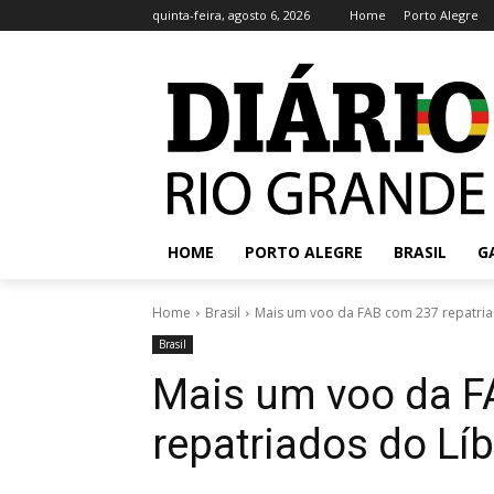
quinta-feira, agosto 6, 2026
Home
Porto Alegre
HOME
PORTO ALEGRE
BRASIL
G
Home
Brasil
Mais um voo da FAB com 237 repatriad
Brasil
Mais um voo da 
repatriados do Lí