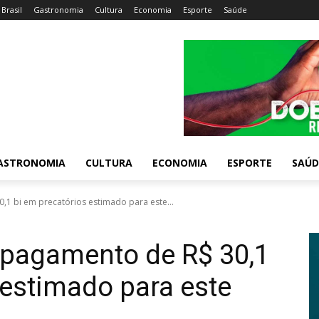
Brasil
Gastronomia
Cultura
Economia
Esporte
Saúde
ASTRONOMIA
CULTURA
ECONOMIA
ESPORTE
SAÚD
1 bi em precatórios estimado para este...
 pagamento de R$ 30,1
 estimado para este