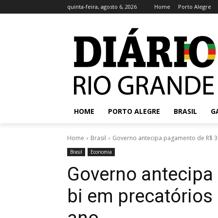
quinta-feira, agosto 6, 2026
Home
Porto Alegre
HOME
PORTO ALEGRE
BRASIL
G
Home
Brasil
Governo antecipa pagamento de R$ 30,
Brasil
Economia
Governo antecipa
bi em precatórios