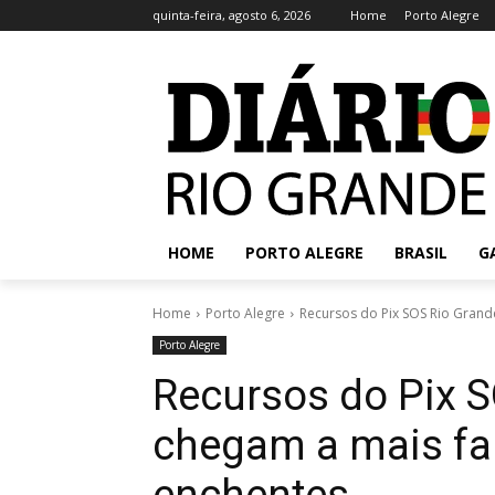
quinta-feira, agosto 6, 2026
Home
Porto Alegre
HOME
PORTO ALEGRE
BRASIL
G
Home
Porto Alegre
Recursos do Pix SOS Rio Grande
Porto Alegre
Recursos do Pix S
chegam a mais fam