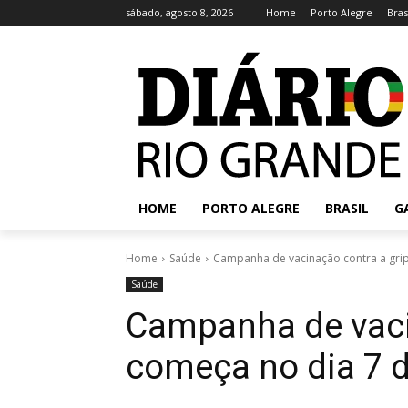
sábado, agosto 8, 2026
Home
Porto Alegre
Bras
HOME
PORTO ALEGRE
BRASIL
G
Home
Saúde
Campanha de vacinação contra a grip
Saúde
Campanha de vaci
começa no dia 7 d