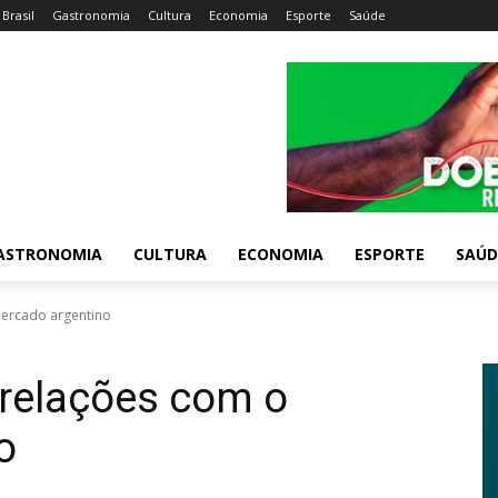
Brasil
Gastronomia
Cultura
Economia
Esporte
Saúde
ASTRONOMIA
CULTURA
ECONOMIA
ESPORTE
SAÚD
mercado argentino
e relações com o
o