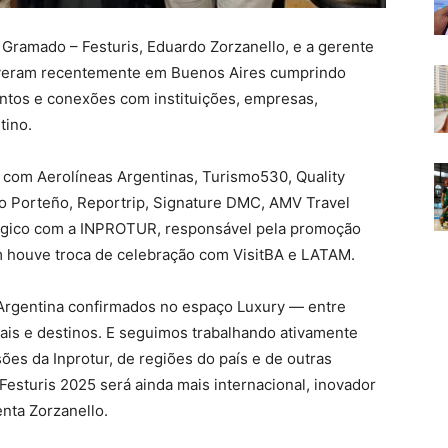
 Gramado – Festuris, Eduardo Zorzanello, e a gerente
stiveram recentemente em Buenos Aires cumprindo
ntos e conexões com instituições, empresas,
tino.
 com Aerolíneas Argentinas, Turismo530, Quality
o Porteño, Reportrip, Signature DMC, AMV Travel
égico com a INPROTUR, responsável pela promoção
m houve troca de celebração com VisitBA e LATAM.
 Argentina confirmados no espaço Luxury — entre
is e destinos. E seguimos trabalhando ativamente
es da Inprotur, de regiões do país e de outras
Festuris 2025 será ainda mais internacional, inovador
nta Zorzanello.