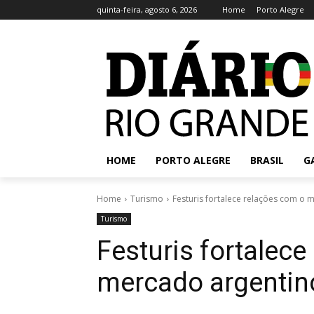
quinta-feira, agosto 6, 2026
Home
Porto Alegre
HOME
PORTO ALEGRE
BRASIL
G
Home
Turismo
Festuris fortalece relações com o 
Turismo
Festuris fortalec
mercado argentin