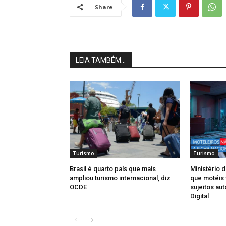
Share
LEIA TAMBÉM...
Turismo
Turismo
Brasil é quarto país que mais
Ministério 
ampliou turismo internacional, diz
que motéis 
OCDE
sujeitos au
Digital